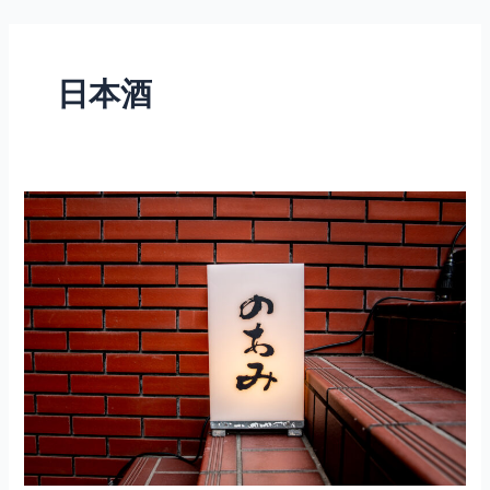
内
容
を
日本酒
ス
キ
ッ
プ
キ
リ
ッ
と
日
本
酒
が
美
味
し