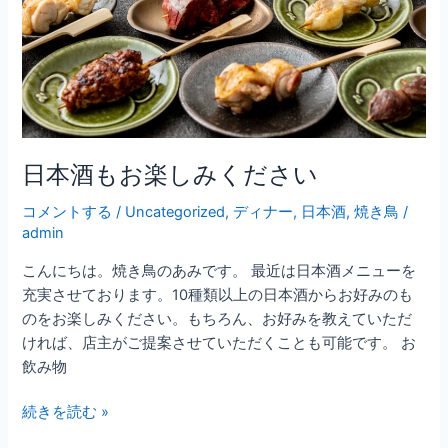
楽
し
み
く
だ
さ
い
日本酒もお楽しみください
コメントする
/
Uncategorized
,
ディナー
,
日本酒
,
焼き鳥
/
admin
こんにちは。焼き鳥のあみです。 最近は日本酒メニューを
充実させております。10種類以上の日本酒からお好みのも
のをお楽しみください。もちろん、お好みを教えていただ
ければ、店主がご提案させていただくことも可能です。 お
飲み物
続きを読む »