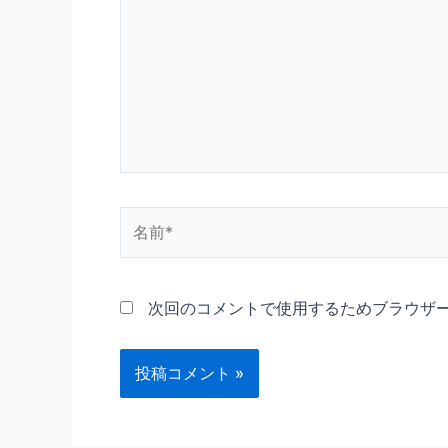
に
入
力…
名
前
*
次回のコメントで使用するためブラウザ