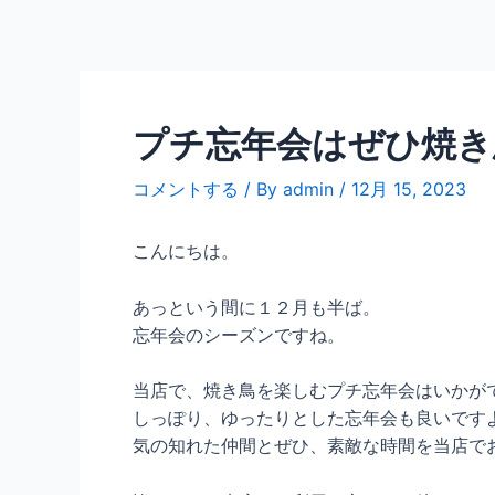
内
容
を
ス
キ
プチ忘年会はぜひ焼き
ッ
プ
コメントする
/ By
admin
/
12月 15, 2023
こんにちは。
あっという間に１２月も半ば。
忘年会のシーズンですね。
当店で、焼き鳥を楽しむプチ忘年会はいかが
しっぽり、ゆったりとした忘年会も良いです
気の知れた仲間とぜひ、素敵な時間を当店で