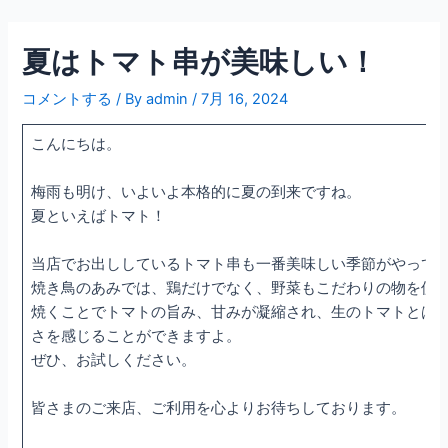
内
容
夏はトマト串が美味しい！
を
ス
コメントする
/ By
admin
/
7月 16, 2024
キ
ッ
こんにちは。
プ
梅雨も明け、いよいよ本格的に夏の到来ですね。
夏といえばトマト！
当店でお出ししているトマト串も一番美味しい季節がやって
焼き鳥のあみでは、鶏だけでなく、野菜もこだわりの物を使
焼くことでトマトの旨み、甘みが凝縮され、生のトマトとは
さを感じることができますよ。
ぜひ、お試しください。
皆さまのご来店、ご利用を心よりお待ちしております。