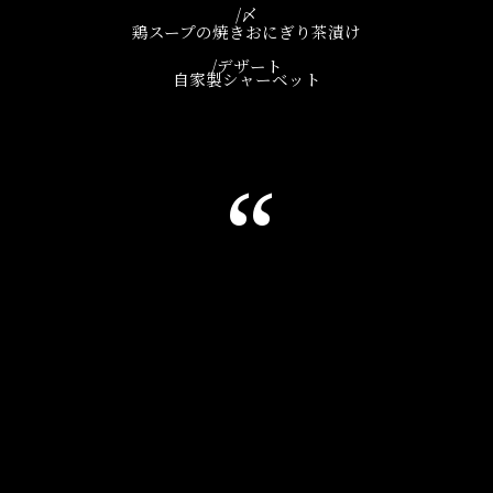
/〆
鶏スープの焼きおにぎり茶漬け
/デザート
自家製シャーベット
‘‘