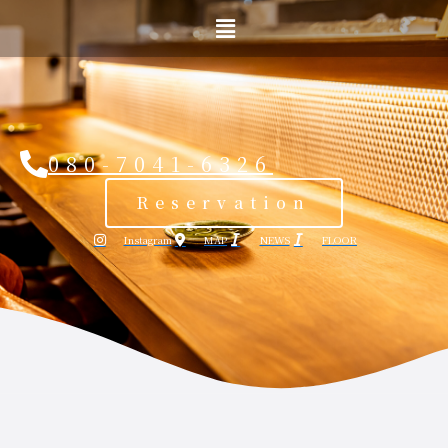
内
メ
容
ニ
を
ュ
ー
ス
キ
ッ
プ
080-7041-6326
Reservation
Instagram
MAP
NEWS
FLOOR