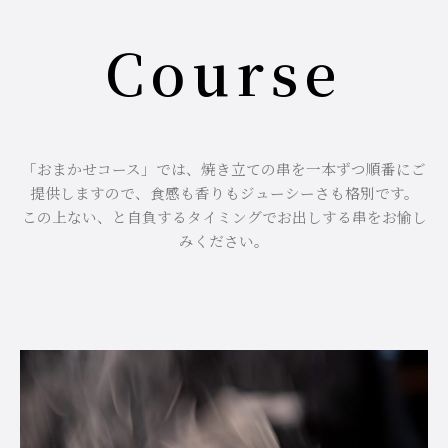
Course
「おまかせコース」では、焼き立ての串を一本ずつ順番にご
提供しますので、食感も香りもジューシーさも格別です。
この上ない、と自負するタイミングでお出しする串をお愉し
みください。